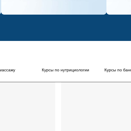
ПРАКТИКУМ.
Б
ту достичь дохода в
«КАК УВЕЛИЧИТЬ
/
РЕКЛАМА
/ /
Т
нтоном Слепых
актике с живой
массажу
Курсы по нутрициологии
Курсы по бан