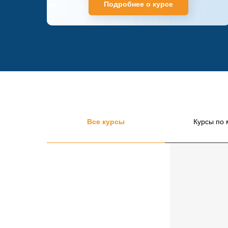
Подробнее о курсе
ДВУХ дневный ИНТЕНСИВ-
ПЕРВЫЙ день:
Узнаете как массажис
60-250 тыс. рублей в месяц
ВТОРОЙ день:
Практика! Вместе с А
научитесь делать массаж спины на пр
моделью!
Все курсы
Курсы по 
Записаться!