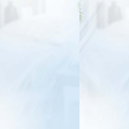
ть
 в
Бесплатный вебинар