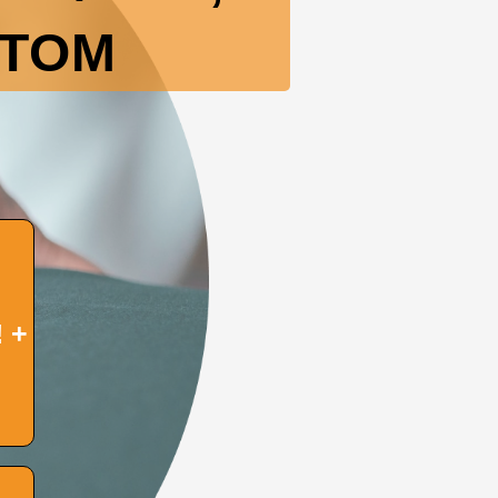
СТОМ
 +