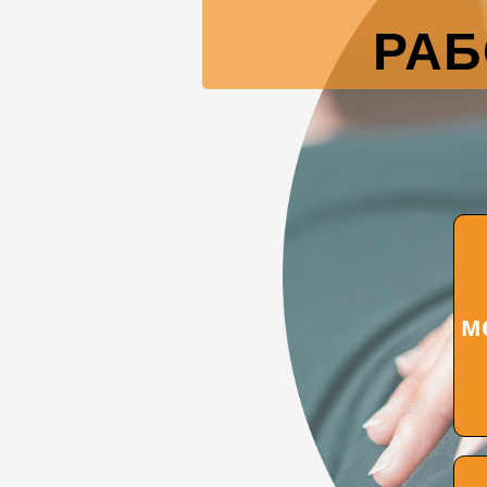
РАБ
м