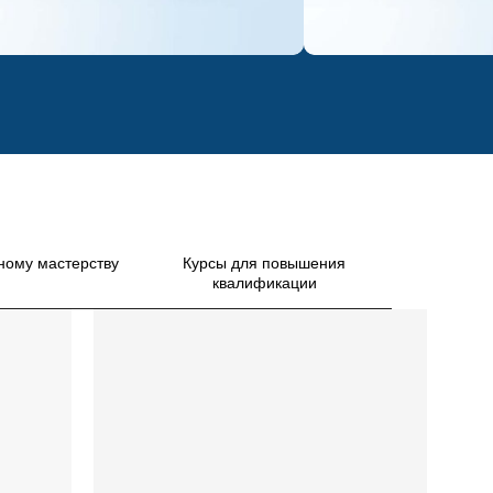
есплатный вебинар
 ДОХОД МАССАЖИСТУ В 3 РАЗА»
РЕНДЫ
/ /
РИСКИ ЭТОГО ГОДА
/
ному мастерству
Курсы для повышения
квалификации
Записаться!