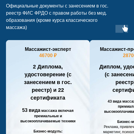
Официальные документы с занесением в гос.
реестр ФИС ФРДО с правом работы без мед.
образования (кроме курса классического
массажа)
Массажист-эксперт
Массажист-п
46700 ₽
2870
2 Диплома,
Диплом, удо
удостоверение (с
(с занесен
занесением в гос.
реестр
реестр) и 22
сертиф
сертификата
43 вида масса
премиал
53 вида
массажа включая
высокооплачива
премиальные и
высокооплачиваемые техники
Бизнес-м
Реклама, привлеч
Бизнес-модуль:
маркетинг, психол