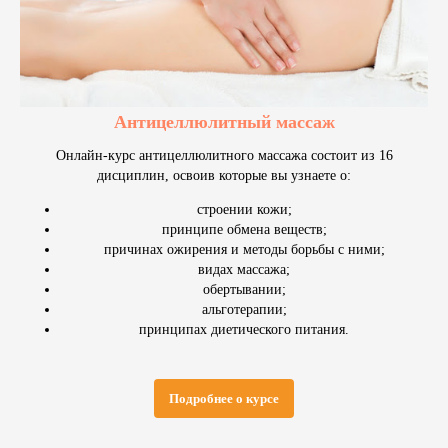
Антицеллюлитный массаж
Онлайн-курс антицеллюлитного массажа состоит из 16
дисциплин, освоив которые вы узнаете о:
строении кожи;
принципе обмена веществ;
причинах ожирения и методы борьбы с ними;
Тест-драйв курсов!
видах массажа;
обертывании;
альготерапии;
Бесплатный мастер-класс по массажу
принципах диетического питания.
шейно-воротниковой области!
Подробнее о курсе
Записаться!