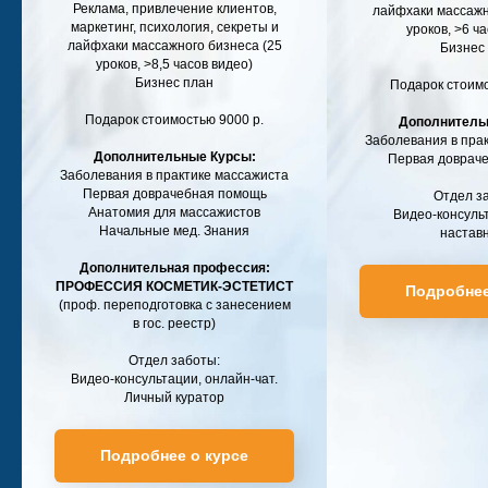
Реклама, привлечение клиентов,
лайфхаки массажн
маркетинг, психология, секреты и
уроков, >6 ч
лайфхаки массажного бизнеса (25
Бизнес
уроков, >8,5 часов видео)
Бизнес план
Подарок стоимо
Подарок стоимостью 9000 р.
Дополнитель
Заболевания в пра
Дополнительные Курсы:
Первая доврач
Заболевания в практике массажиста
Первая доврачебная помощь
Отдел з
Анатомия для массажистов
Видео-консульт
Начальные мед. Знания
настав
Дополнительная профессия:
ПРОФЕССИЯ КОСМЕТИК-ЭСТЕТИСТ
Подробнее
(проф. переподготовка с занесением
в гос. реестр)
Отдел заботы:
Видео-консультации, онлайн-чат.
Личный куратор
Подробнее о курсе