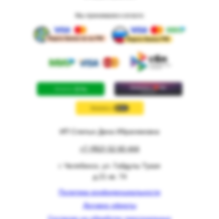
Мы принимаем к оплате:
ИП Слепых Дина Ибрагимовна
+7 (952) 52 60 444
г. Челябинск, ул. Габдулы Тукая
д.21 кв. 74
Политика конфиденциальности
Договор оферты
Согласие на обработку персональных