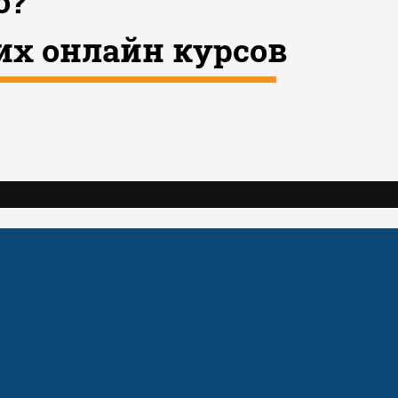
о?
их онлайн курсов