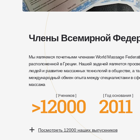
Члены Всемирной Федер
Мы являемся почетными членами World Massage Federati
расположенной в Греции. Нашей задачей является прос
людей и развитие массажных технологий в обществе, а т
международный обмен опыта между специалистами в сф
массажа
>12000
[ Учеников ]
2011
[ Год основания ]
+
Посмотреть 12000 наших выпускников