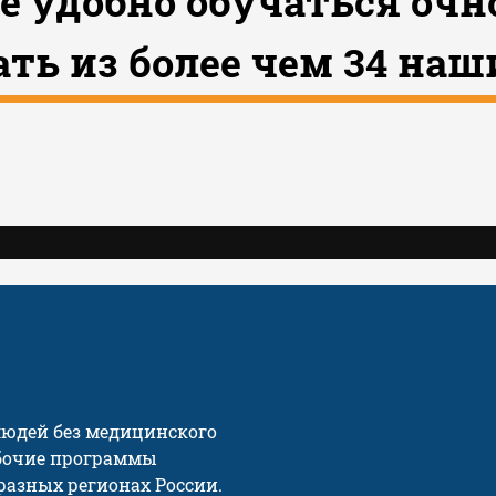
е удобно обучаться очн
ть из более чем 34 наш
 людей без медицинского
абочие программы
разных регионах России.