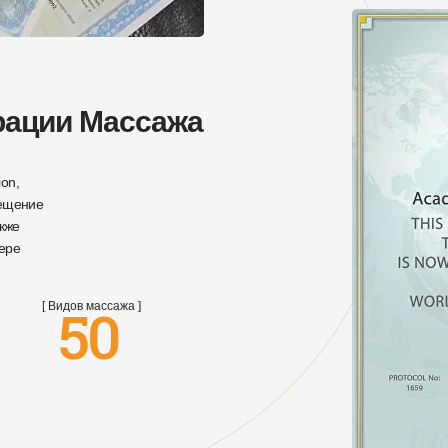
ации Массажа
on,
вещение
акже
ере
50
[ Видов массажа ]