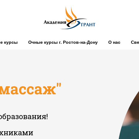
е курсы
Очные курсы г. Ростов-на-Дону
О нас
Све
массаж"
образования!
ехниками